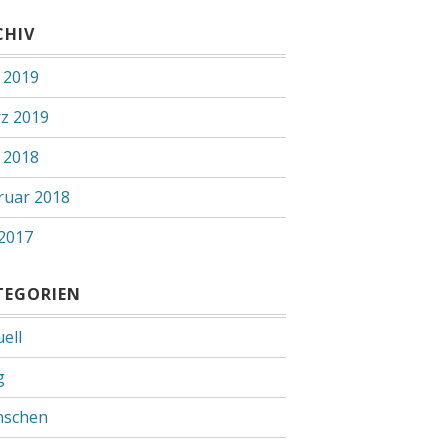
CHIV
i 2019
z 2019
i 2018
ruar 2018
 2017
TEGORIEN
ell
g
schen