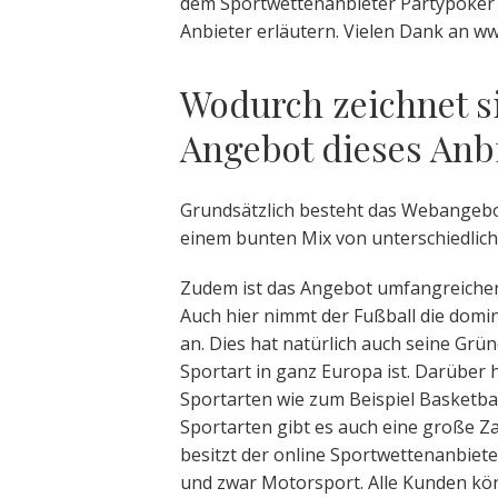
dem Sportwettenanbieter Partypoker b
Anbieter erläutern. Vielen Dank an w
Wodurch zeichnet s
Angebot dieses Anb
Grundsätzlich besteht das Webangeb
einem bunten Mix von unterschiedlich
Zudem ist das Angebot umfangreicher
Auch hier nimmt der Fußball die domini
an. Dies hat natürlich auch seine Gründ
Sportart in ganz Europa ist. Darüber 
Sportarten wie zum Beispiel Basketbal
Sportarten gibt es auch eine große Z
besitzt der online Sportwettenanbiet
und zwar Motorsport. Alle Kunden kön