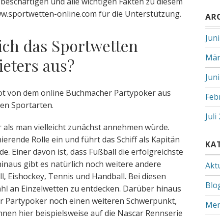
eschäftigen und alle wichtigen Fakten zu diesem
ww.sportwetten-online.com für die Unterstützung.
AR
Jun
ich das Sportwetten
Mär
ieters aus?
Jun
ot von dem online Buchmacher Partypoker aus
Feb
en Sportarten.
Juli
 als man vielleicht zunächst annehmen würde.
erende Rolle ein und führt das Schiff als Kapitän
KA
e. Einer davon ist, dass Fußball die erfolgreichste
hinaus gibt es natürlich noch weitere andere
Aktu
l, Eishockey, Tennis und Handball. Bei diesen
Blo
ahl an Einzelwetten zu entdecken. Darüber hinaus
er Partypoker noch einen weiteren Schwerpunkt,
Men
nen hier beispielsweise auf die Nascar Rennserie