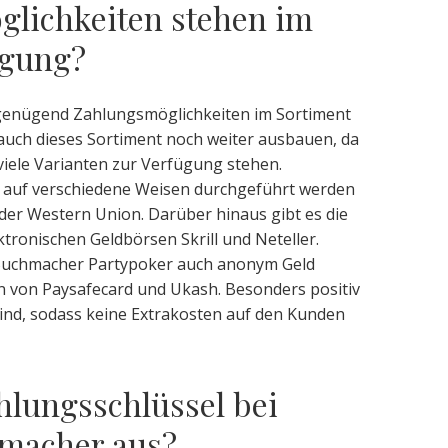
lichkeiten stehen im
ügung?
genügend Zahlungsmöglichkeiten im Sortiment
auch dieses Sortiment noch weiter ausbauen, da
 viele Varianten zur Verfügung stehen.
 auf verschiedene Weisen durchgeführt werden
oder Western Union. Darüber hinaus gibt es die
tronischen Geldbörsen Skrill und Neteller.
Buchmacher Partypoker auch anonym Geld
n von Paysafecard und Ukash. Besonders positiv
 sind, sodass keine Extrakosten auf den Kunden
hlungsschlüssel bei
hmacher aus?