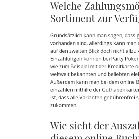
Welche Zahlungsmög
Sortiment zur Verf
Grundsätzlich kann man sagen, dass 
vorhanden sind, allerdings kann man 
auf den zweiten Blick doch nicht allzu
Einzahlungen können bei Party Poker
wie zum Beispiel mit der Kreditkarte 
weltweit bekannten und beliebten elek
Außerdem kann man bei dem online 
einzahlen mithilfe der Guthabenkarte
ist, dass alle Varianten gebührenfrei
zukommen.
Wie sieht der Ausza
diesem online Buc