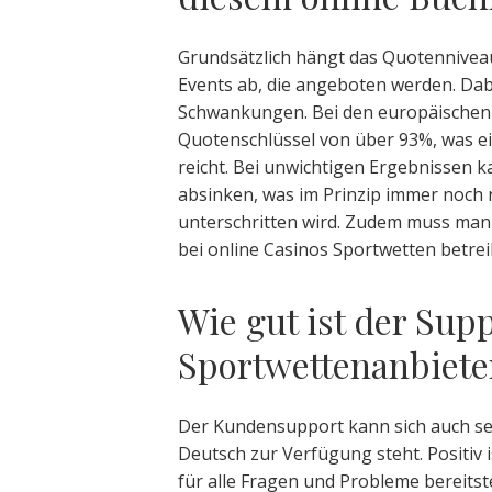
Grundsätzlich hängt das Quotennivea
Events ab, die angeboten werden. Dab
Schwankungen. Bei den europäischen 
Quotenschlüssel von über 93%, was ein
reicht. Bei unwichtigen Ergebnissen 
absinken, was im Prinzip immer noch n
unterschritten wird. Zudem muss ma
bei online Casinos Sportwetten betrei
Wie gut ist der Sup
Sportwettenanbiete
Der Kundensupport kann sich auch seh
Deutsch zur Verfügung steht. Positiv 
für alle Fragen und Probleme bereitst