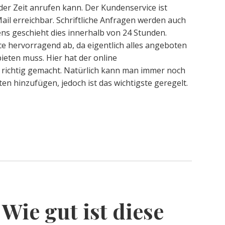
er Zeit anrufen kann. Der Kundenservice ist
ail erreichbar. Schriftliche Anfragen werden auch
ens geschieht dies innerhalb von 24 Stunden.
e hervorragend ab, da eigentlich alles angeboten
ieten muss. Hier hat der online
 richtig gemacht. Natürlich kann man immer noch
n hinzufügen, jedoch ist das wichtigste geregelt.
Wie gut ist diese